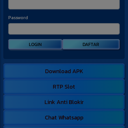
Password
LOGIN
DAFTAR
Download APK
RTP Slot
Link Anti Blokir
Chat Whatsapp