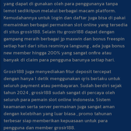
yang dapat di gunakan oleh para penggunanya tanpa
lemot sedikitpun melalui berbagai macam platform.
Kemudahannya untuk login dan daftar juga bisa di pakai
memainkan berbagai permainan slot online yang tersedia
di situs grosir188. Selain itu grosir188 dapat dengan
gampang meraih berbagai jp maxwin dan bonus freespin
setiap hari dari situs resminya langsung , ada juga bonus
new member hingga 200% yang sangat onfire atau
banyak di claim para pengguna barunya setiap hari.
Grosir188 juga menyediakan fitur deposit tercepat
dengan hanya 1 detik menggunakan qris berlaku untuk
seluruh payment atau pembayaran. Sudah berdiri sejak
tahun 2024 , grosir188 sudah sangat di percaya oleh
seluruh para pemain slot online indonesia. Sistem
keamanan serta server permainan juga sangat aman
dengan kelebihan yang luar biasa , promo tahunan
terbesar siap memberikan kepuasaan untuk para
pengguna dan member grosir188.