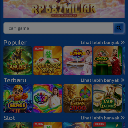
Populer
Lihat lebih banyak
Terbaru
Lihat lebih banyak
Slot
Lihat lebih banyak