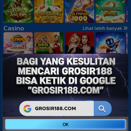
Casino
Lihat lebih banyak
Provider Kami
OK