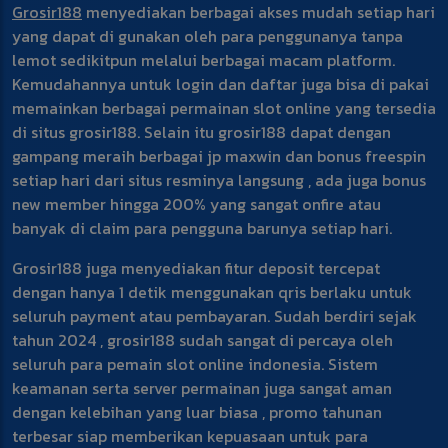
Grosir188
menyediakan berbagai akses mudah setiap hari
yang dapat di gunakan oleh para penggunanya tanpa
lemot sedikitpun melalui berbagai macam platform.
Kemudahannya untuk login dan daftar juga bisa di pakai
memainkan berbagai permainan slot online yang tersedia
di situs grosir188. Selain itu grosir188 dapat dengan
gampang meraih berbagai jp maxwin dan bonus freespin
setiap hari dari situs resminya langsung , ada juga bonus
new member hingga 200% yang sangat onfire atau
banyak di claim para pengguna barunya setiap hari.
Grosir188 juga menyediakan fitur deposit tercepat
dengan hanya 1 detik menggunakan qris berlaku untuk
seluruh payment atau pembayaran. Sudah berdiri sejak
tahun 2024 , grosir188 sudah sangat di percaya oleh
seluruh para pemain slot online indonesia. Sistem
keamanan serta server permainan juga sangat aman
dengan kelebihan yang luar biasa , promo tahunan
terbesar siap memberikan kepuasaan untuk para