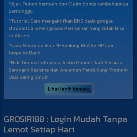
*Ajak Teman bermain dan Claim bonus tambahannya
perminggu.
*Tutorial Cara mengaktifkan DNS pada google
chrome(Cara Mengakses Permainan Yang tidak Bisa
di Akses)
*Cara Memindahkan M-Banking BCA ke HP Lain
tanpa ke Bank
*Bek Timnas Indonesia Justin Hubner Jadi Sasaran
Serangan Rasisme dan Ancaman Pendukung Vietnam
Usai Saling Sindir
Lihat lebih banyak
GROSIR188 : Login Mudah Tanpa
Lemot Setiap Hari