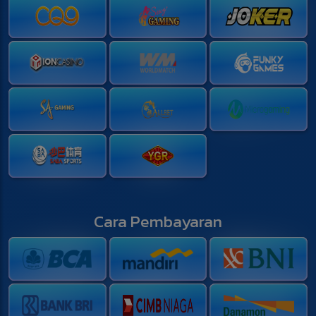
Cara Pembayaran