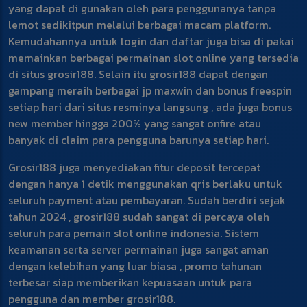
yang dapat di gunakan oleh para penggunanya tanpa
lemot sedikitpun melalui berbagai macam platform.
Kemudahannya untuk login dan daftar juga bisa di pakai
memainkan berbagai permainan slot online yang tersedia
di situs grosir188. Selain itu grosir188 dapat dengan
gampang meraih berbagai jp maxwin dan bonus freespin
setiap hari dari situs resminya langsung , ada juga bonus
new member hingga 200% yang sangat onfire atau
banyak di claim para pengguna barunya setiap hari.
Grosir188 juga menyediakan fitur deposit tercepat
dengan hanya 1 detik menggunakan qris berlaku untuk
seluruh payment atau pembayaran. Sudah berdiri sejak
tahun 2024 , grosir188 sudah sangat di percaya oleh
seluruh para pemain slot online indonesia. Sistem
keamanan serta server permainan juga sangat aman
dengan kelebihan yang luar biasa , promo tahunan
terbesar siap memberikan kepuasaan untuk para
pengguna dan member grosir188.