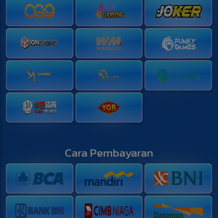
Cara Pembayaran