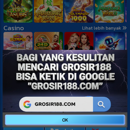
Casino
Lihat lebih banyak
Provider Kami
OK