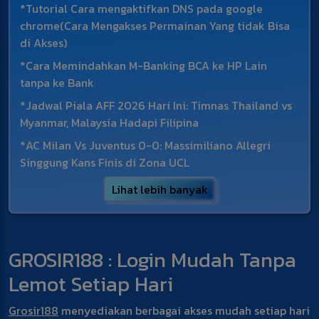
*Tutorial Cara mengaktifkan DNS pada google
chrome(Cara Mengakses Permainan Yang tidak Bisa
di Akses)
*Cara Memindahkan M-Banking BCA ke HP Lain
tanpa ke Bank
*Jadwal Piala AFF 2026 Hari Ini: Timnas Thailand vs
Myanmar, Malaysia Hadapi Filipina
*AC Milan Vs Juventus 0-0: Massimiliano Allegri
Singgung Kans Finis di Zona UCL
Lihat lebih banyak
GROSIR188 : Login Mudah Tanpa
Lemot Setiap Hari
Grosir188
menyediakan berbagai akses mudah setiap hari