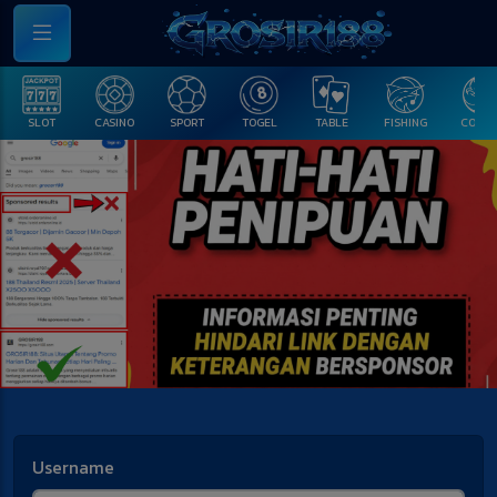
SLOT
CASINO
SPORT
TOGEL
TABLE
FISHING
COCK F
Username