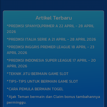
Artikel Terbaru
*PREDIKSI SPANYOLPRIMER A 22 APRIL - 28 APRIL
2026
*PREDIKSI ITALIA SERIE A 21 APRIL - 28 APRIL 2026
*PREDIKSI INGGRIS PREMIER LEAGUE 18 APRIL - 23
APRIL 2026
*PREDIKSI INDONESIA SUPER LEAGUE 17 APRIL - 20
APRIL 2026
*TEKNIK JITU BERMAIN GAME SLOT
*TIPS-TIPS UNTUK BERMAIN GAME SLOT
*CARA PEMULA BERMAIN TOGEL
*Ajak Teman bermain dan Claim bonus tambahannya
perminggu.