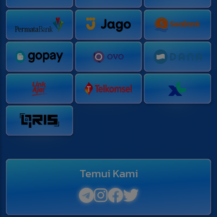
Temui Kami