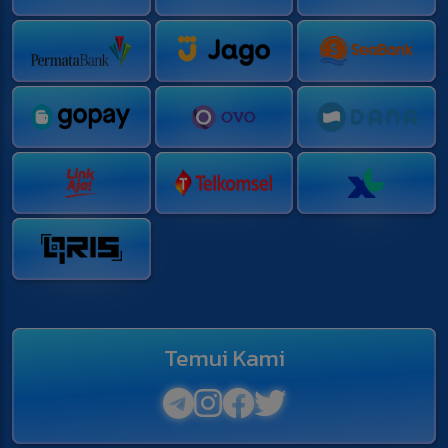
Temui Kami