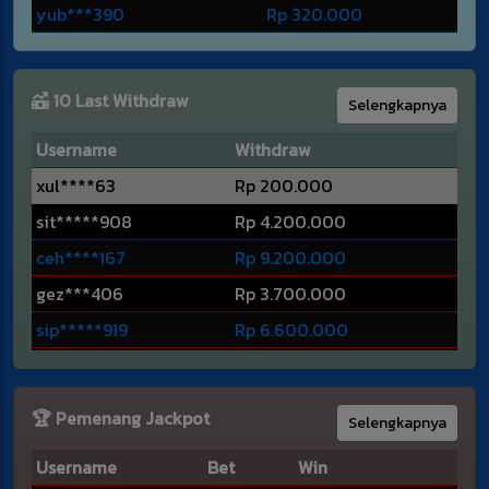
yub***390
Rp 320.000
10 Last Withdraw
Selengkapnya
Username
Withdraw
heq********2
Rp 4.900.000
xul****63
Rp 200.000
sit*****908
Rp 4.200.000
ceh****167
Rp 9.200.000
gez***406
Rp 3.700.000
sip*****919
Rp 6.600.000
feh****39
Rp 6.400.000
🏆 Pemenang Jackpot
Selengkapnya
vap*******4
Rp 7.100.000
Username
Bet
Win