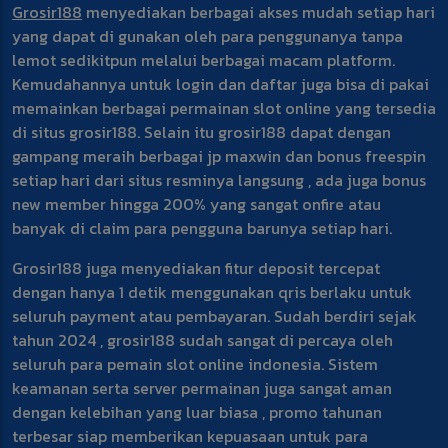
Grosir188
menyediakan berbagai akses mudah setiap hari
yang dapat di gunakan oleh para penggunanya tanpa
lemot sedikitpun melalui berbagai macam platform.
Kemudahannya untuk login dan daftar juga bisa di pakai
memainkan berbagai permainan slot online yang tersedia
di situs grosir188. Selain itu grosir188 dapat dengan
gampang meraih berbagai jp maxwin dan bonus freespin
setiap hari dari situs resminya langsung , ada juga bonus
new member hingga 200% yang sangat onfire atau
banyak di claim para pengguna barunya setiap hari.
Grosir188 juga menyediakan fitur deposit tercepat
dengan hanya 1 detik menggunakan qris berlaku untuk
seluruh payment atau pembayaran. Sudah berdiri sejak
tahun 2024 , grosir188 sudah sangat di percaya oleh
seluruh para pemain slot online indonesia. Sistem
keamanan serta server permainan juga sangat aman
dengan kelebihan yang luar biasa , promo tahunan
terbesar siap memberikan kepuasaan untuk para